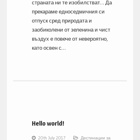
страната ни те изобилстват… Да
прекараме едноседмичния си
отпуск сред природата и
заобиколени от зеленина и чист
въздух е повече от невероятно,
като освен с…
Hello world!
20th July 2017
Дестинации за