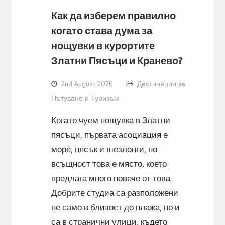
Как да изберем правилно
когато става дума за
нощувки в курортите
Златни Пясъци и Кранево?
2nd August 2026
Дестинации за
Пътуване и Туризъм
Когато чуем нощувка в Златни
пясъци, първата асоциация е
море, пясък и шезлонги, но
всъщност това е място, което
предлага много повече от това.
Добрите студиа са разположени
не само в близост до плажа, но и
са в странични улици, където