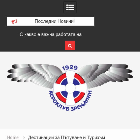
Последни Новини!
С какво е важна работата на
Как бързо да се
я?
дренажната инсталация за къща?
настинка
Skip
to
content
Home
Дестинации за Пътуване и Туризъм