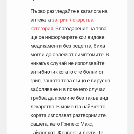
Първо разгледайте в каталога на
аптеката
за грип лекарства –
категория
. Благодарение на това
ще се информирате кои видове
медикаменти без рецепта, биха
могли да облекчат симптомите. В
никакъв случай не използвайте
антибиотик когато сте болни от
грип, защото това също е вирусно
заболяване и в повечето случаи
трябва да премине без такъв вид
лекарство. В момента най-често
хората използват разтворимите
сашета, като Грипекс Макс,
Тайлолхот, Фервекс и други. Те