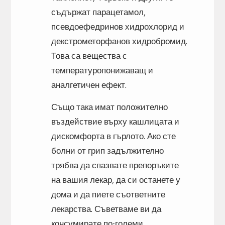
съдържат парацетамол,
псевдоефедринов хидрохлорид и
декстрометорфанов хидробромид.
Това са вещества с
температуропонижаващ и
аналгетичен ефект.
Също така имат положително
въздействие върху кашлицата и
дискомфорта в гърлото. Ако сте
болни от грип задължително
трябва да спазвате препоръките
на вашия лекар, да си останете у
дома и да пиете съответните
лекарства. Съветваме ви да
консумирате по-големи