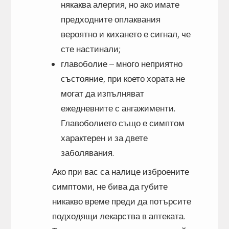
някаква алергия, но ако имате
предходните оплаквания
вероятно и кихането е сигнал, че
сте настинали;
главоболие – много неприятно
състояние, при което хората не
могат да изпълняват
ежедневните с ангажименти.
Главоболието също е симптом
характерен и за двете
заболявания.
Ако при вас са налице изброените
симптоми, не бива да губите
никакво време преди да потърсите
подходящи лекарства в аптеката.