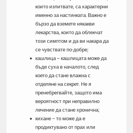
които изпитвате, са характерни
именно за настинката. Важно е
бързо да вземете някакви
лекарства, които да облекчат
този симптом и да ви накара да
се чувствате по-добре;
кашлица – кашлицата може да
бъде суха в началото, след
което да стане влажна с
отделяне на секрет. Не я
пренебрегвайте, защото има
вероятност при неправилно
лечение да стане хронична;
кихане – то може да е
продиктувано от прах или