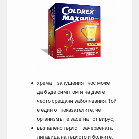
хрема – запушеният нос може
да бъде симптом и на двете
често срещани заболявания. Той
е един от показателите, че
организмът е засегнат от вирус;
възпалено гърло – зачервената
лигавица на гърлото и болките,