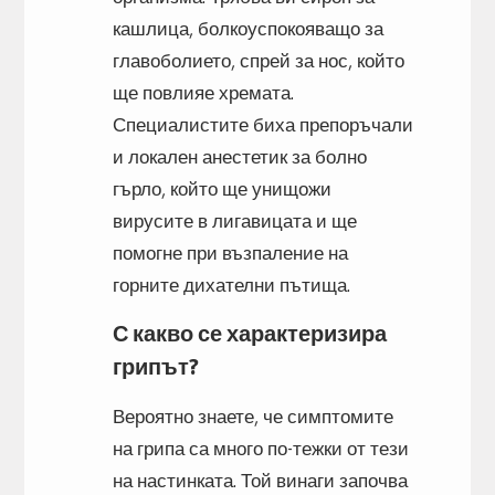
кашлица, болкоуспокояващо за
главоболието, спрей за нос, който
ще повлияе хремата.
Специалистите биха препоръчали
и локален анестетик за болно
гърло, който ще унищожи
вирусите в лигавицата и ще
помогне при възпаление на
горните дихателни пътища.
С какво се характеризира
грипът?
Вероятно знаете, че симптомите
на грипа са много по-тежки от тези
на настинката. Той винаги започва