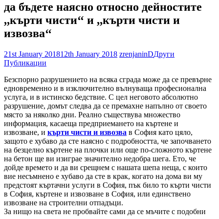
да бъдете наясно относно дейностите
,,кърти чисти‘‘ и ,,кърти чисти и
извозва‘‘
21st January 2018
12th January 2018
zrenjaninD
Други
Публикации
Безспорно разрушението на всяка сграда може да се превърне
едновременно и в изключително вълнуваща професионална
услуга, и в истинско бедствие. С цел неговото абсолютно
разрушение, домът следва да се премахне напълно от своето
място за няколко дни. Реално съществува множество
информация, касаеща предприемането на къртене и
извозване, и
кърти чисти и извозва
в София като цяло,
защото е хубаво да сте наясно с подробността, че започването
на безцелно къртене на плочки или още по-сложното къртене
на бетон ще ви изиграе значително недобра шега. Ето, че
дойде времето и да ви срещнем с нашата шепа неща, с които
вие несъмнено е хубаво да сте в крак, когато на дома ви му
предстоят къртачни услуги в София, пък било то кърти чисти
в София, къртене и извозване в София, или единствено
извозване на строителни отпадъци.
За нищо на света не пробвайте сами да се мъчите с подобни