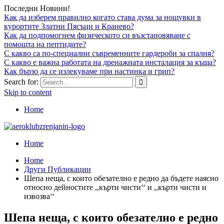
Последни Новини!
Как да изберем правилно когато става дума за нощувки в
курортите Златни Пясъци и Кранево?
Как да подпомогнем физическото си възстановяване с
помощта на пептидите?
С какво са по-специални съвременните гардероби за спалня?
С какво е важна работата на дренажната инсталация за къща?
Как бързо да се излекуваме при настинка и грип?
Search for:
Skip to content
Home
Home
Home
Други Публикации
Шепа неща, с които обезателно е редно да бъдете наясно
относно дейностите ,,кърти чисти‘‘ и ,,кърти чисти и
извозва‘‘
Шепа неща, с които обезателно е редно