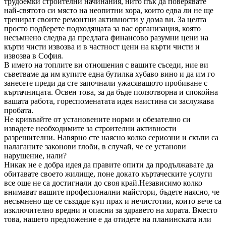
трудоемки строителни начинания, нито пък да поверявате
най-святото си място на неопитни хора, които едва ли не ще
тренират своите ремонтни активности у дома ви. За целта
просто подберете подходящата за вас организация, която
несъмнено следва да предлага финансово разумни цени на
кърти чисти извозва и в частност цени на кърти чисти и
извозва в София.
В името на топлите ви отношения с вашите съседи, ние ви
съветваме да им купите една бутилка хубаво вино и да им го
занесете преди да сте започнали ужасяващото пробиване с
къртачницата. Освен това, за да бъде ползотворна и спокойна
вашата работа, гореспоменатата идея наистина си заслужава
пробата.
Не криввайте от установените норми и обезателно си
извадете необходимите за строителни активности
разрешителни. Навярно сте наясно колко сериозни и скъпи са
налаганите законови глоби, в случай, че се установи
нарушение, нали?
Никак не е добра идея да правите опити да продължавате да
обитавате своето жилище, поне докато къртаческите услуги
все още не са достигнали до своя край.Независимо колко
внимават вашите професионални майстори, бъдете наясно, че
несъмнено ще се създаде куп прах и нечистотии, които вече са
изключително вредни и опасни за здравето на хората. Вместо
това, нашето предложение е да отидете на планинската или