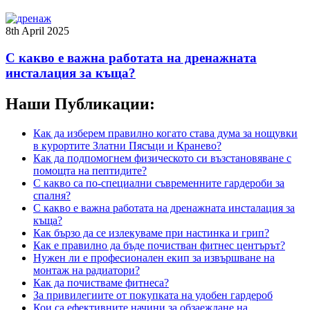
8th April 2025
С какво е важна работата на дренажната
инсталация за къща?
Наши Публикации:
Как да изберем правилно когато става дума за нощувки
в курортите Златни Пясъци и Кранево?
Как да подпомогнем физическото си възстановяване с
помощта на пептидите?
С какво са по-специални съвременните гардероби за
спалня?
С какво е важна работата на дренажната инсталация за
къща?
Как бързо да се излекуваме при настинка и грип?
Как е правилно да бъде почистван фитнес центърът?
Нужен ли е професионален екип за извършване на
монтаж на радиатори?
Как да почистваме фитнеса?
За привилегиите от покупката на удобен гардероб
Кои са ефективните начини за обзаеждане на