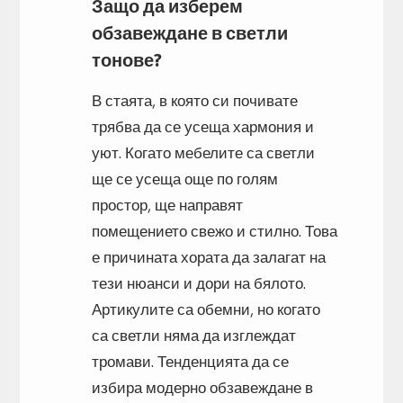
Защо да изберем
обзавеждане в светли
тонове?
В стаята, в която си почивате
трябва да се усеща хармония и
уют. Когато мебелите са светли
ще се усеща още по голям
простор, ще направят
помещението свежо и стилно. Това
е причината хората да залагат на
тези нюанси и дори на бялото.
Артикулите са обемни, но когато
са светли няма да изглеждат
тромави. Тенденцията да се
избира модерно обзавеждане в