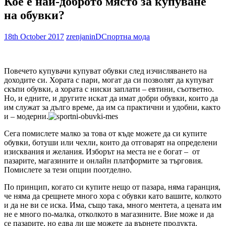
Кое е най-доброто място за купуване
на обувки?
18th October 2017
zrenjaninD
Спортна мода
Повечето купувачи купуват обувки след изчисляването на
доходите си. Хората с пари, могат да си позволят да купуват
скъпи обувки, а хората с ниски заплати – евтини, съответно.
Но, и едните, и другите искат да имат добри обувки, които да
им служат за дълго време, да им са практични и удобни, както
и – модерни.
Сега помислете малко за това от къде можете да си купите
обувки, ботуши или чехли, които да отговарят на определени
изисквания и желания. Изборът на места не е богат – от
пазарите, магазините и онлайн платформите за търговия.
Помислете за тези опции поотделно.
По принцип, когато си купите нещо от пазара, няма гаранция,
че няма да срещнете много хора с обувки като вашите, колкото
и да не ви се иска. Има, също така, много ментета, а цената им
не е много по-малка, отколкото в магазините. Вие може и да
се пазарите, но едва ли ще можете да върнете продукта.