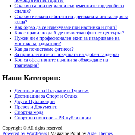
помощта на пептидите?
С какво са по-специални съвременните гардероби за
спалня?
С какво е важна работата на дренажната инсталация за
къща?
Как бързо да се излекуваме при настинка и грип?
Как е правилно да бъде почистван фитнес центърът?
Нужен ли е професионален екип за извършване на
монтаж на радиатори?
Как да почистваме фитнеса?
За привилегиите от покупката на удобен гардероб
Кои са ефективните начини за обзаеждане на
трапезария?
Наши Категории:
Дестинации за Пътуване и Туризъм
Дестинации за Спорт и Отдих
Други Публикации
Превоз и Документи
Спортна мода
Спортни спонсори – PR публикации
Copyright © All rights reserved.
Powered by WordPress
|
Magazine Point by
Axle Themes