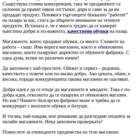
Съществува голяма конкуренция, така че продавачите са
склонни да правят някои отстъпки, дори и само за да ви
продадат продукт. Понякога търговците буквално “работят”
на пазара за вас, стига да обърнете внимание на техните
продукти. Истината е, че е много трудно да се намерят
наистина добри и по-важното,
качествени обувки
на пазар.
Магазините, които продават обувки, са много. Схемите на
работа – също. Има верига магазини, както и обикновени
магазини, които пазаруват директно от обувните фабрики. С
една дума, всеки по различен начин!
Да започнем с най-простите. Обхват и сервиз – редовни,
качеството е повече или по-малко добро. Ако цената, обаче, е
висока, поради конкуренцията такива магазини не оцеляват.
Добра идея е да се отиде до магазините в заводите. Това е по-
добра идея, отколкото да се пазарува от обикновен магазин.
Но как? Нашите български фабрики може и трябва да се
конкурират с вносните обувки и ботуши.
И тогава, най-накрая, ние решаваме да разгледаме опцията за
онлайн магазините. Нека започнем проверката?
Помислете за очевидните предимства на тези магазини: