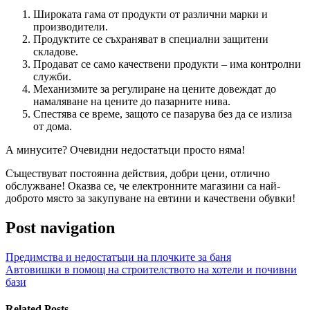
Широката гама от продукти от различни марки и
производители.
Продуктите се съхраняват в специални защитени
складове.
Продават се само качествени продукти – има контролни
служби.
Механизмите за регулиране на цените довеждат до
намаляване на цените до пазарните нива.
Спестява се време, защото се пазарува без да се излиза
от дома.
А минусите? Очевидни недостатъци просто няма!
Съществуват постоянна действия, добри цени, отлично
обслужване! Оказва се, че електронните магазини са най-
доброто място за закупуване на евтини и качествени обувки!
Post navigation
Предимства и недостатъци на плочките за баня
Автовишки в помощ на строителството на хотели и почивни
бази
Related Posts