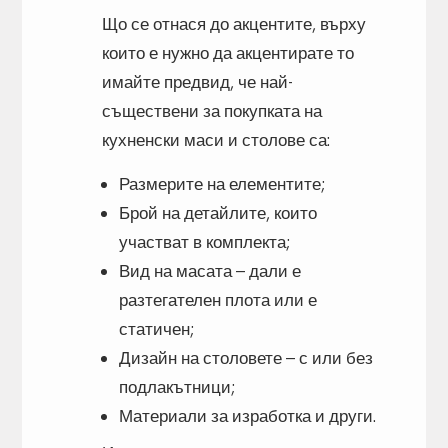
Що се отнася до акцентите, върху
които е нужно да акцентирате то
имайте предвид, че най-
съществени за покупката на
кухненски маси и столове са:
Размерите на елементите;
Брой на детайлите, които
участват в комплекта;
Вид на масата – дали е
разтегателен плота или е
статичен;
Дизайн на столовете – с или без
подлакътници;
Материали за изработка и други.