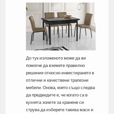
До тук изложеното може да ви
помогне да вземете правилно
решение относно инвестирането в
отлични и качествени трапезни
мебели. Онова, което също следва
да предвидите е, че когато са в
кухнята зоните за хранене си
струва да изберете такива маси и